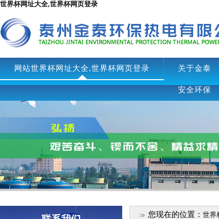
世界杯网址大全,世界杯网页登录
网站世界杯网址大全,世界杯网页登录
关于金泰
安全环保
您现在的位置：
世界