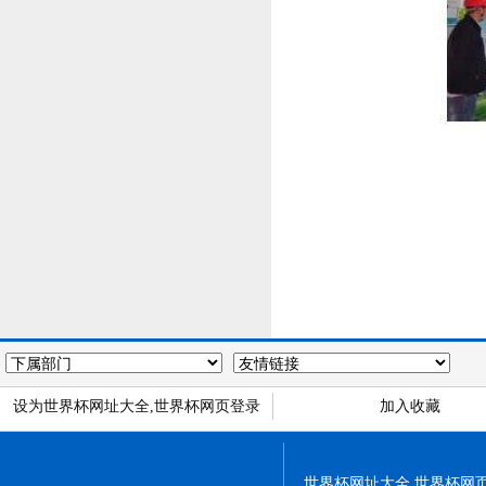
设为世界杯网址大全,世界杯网页登录
加入收藏
世界杯网址大全,世界杯网页登录 