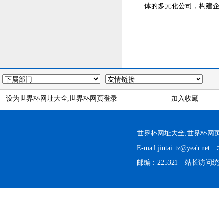
体的多元化公司，构建
设为世界杯网址大全,世界杯网页登录
加入收藏
世界杯网址大全,世界杯网页登录 
E-mail:jintai_tz@
邮编：225321 站长访问