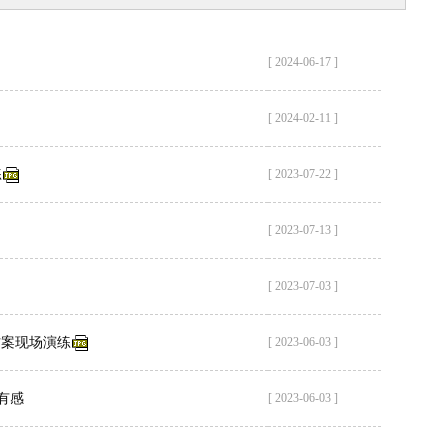
[ 2024-06-17 ]
[ 2024-02-11 ]
练
[ 2023-07-22 ]
[ 2023-07-13 ]
[ 2023-07-03 ]
方案现场演练
[ 2023-06-03 ]
有感
[ 2023-06-03 ]