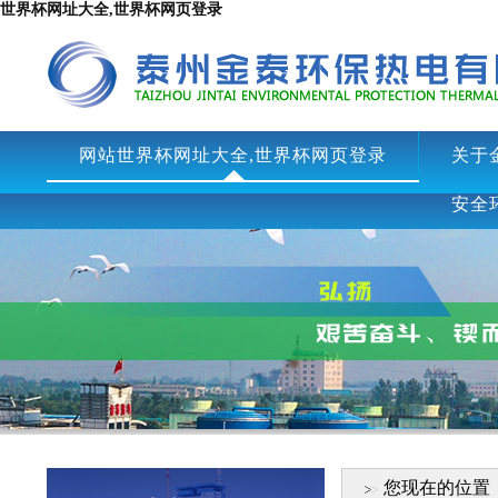
世界杯网址大全,世界杯网页登录
网站世界杯网址大全,世界杯网页登录
关于
安全
您现在的位置