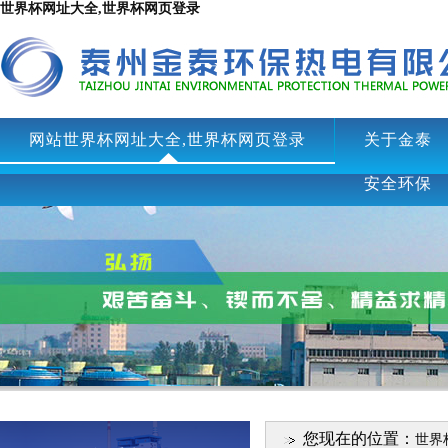
世界杯网址大全,世界杯网页登录
网站世界杯网址大全,世界杯网页登录
关于金泰
安全环保
您现在的位置：
世界