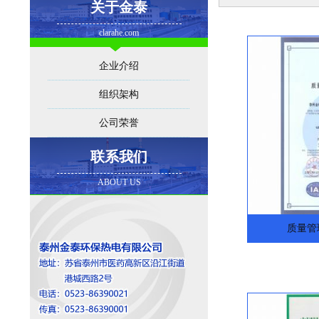
关于金泰
clarahe.com
企业介绍
组织架构
公司荣誉
联系我们
ABOUT US
质量管