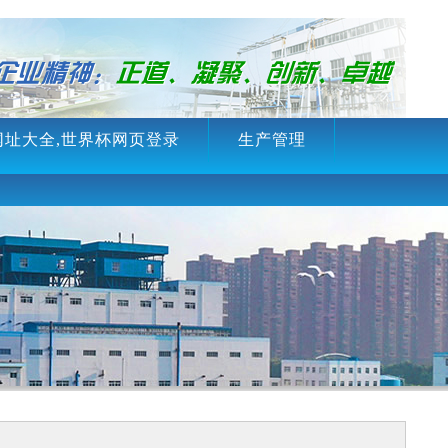
网址大全,世界杯网页登录
生产管理