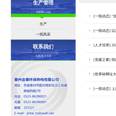
生产管理
clarahe.com
[一线动态] 
生产
[一线动态] 
一线风采
[人才培养] 
联系我们
ABOUT US
[党建之窗]
[世界杯网址
[一线动态] 