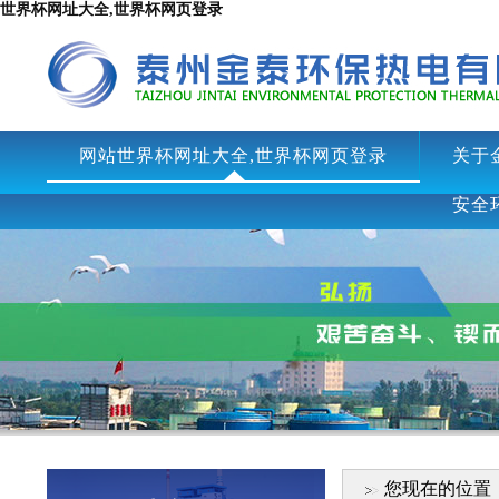
世界杯网址大全,世界杯网页登录
网站世界杯网址大全,世界杯网页登录
关于
安全
您现在的位置