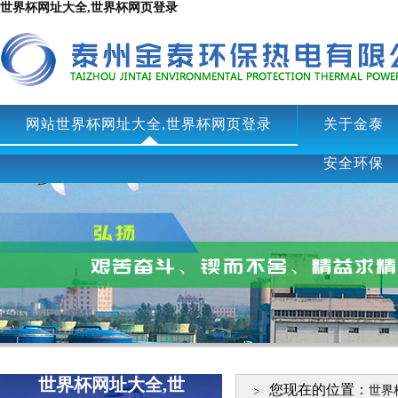
世界杯网址大全,世界杯网页登录
网站世界杯网址大全,世界杯网页登录
关于金泰
安全环保
世界杯网址大全,世
您现在的位置：
世界