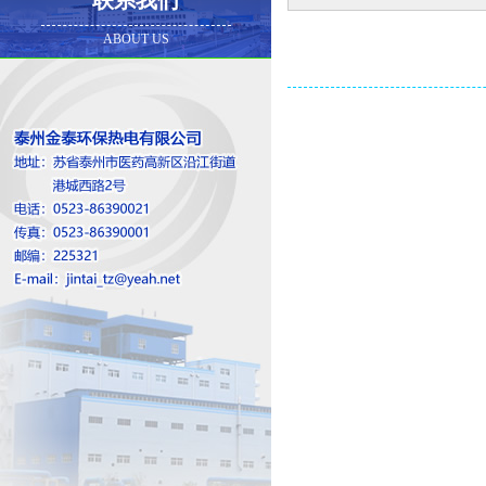
联系我们
ABOUT US