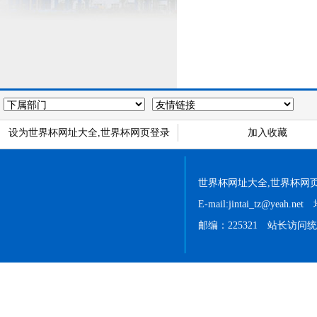
设为世界杯网址大全,世界杯网页登录
加入收藏
世界杯网址大全,世界杯网页登录 
E-mail:jintai_tz@
邮编：225321 站长访问