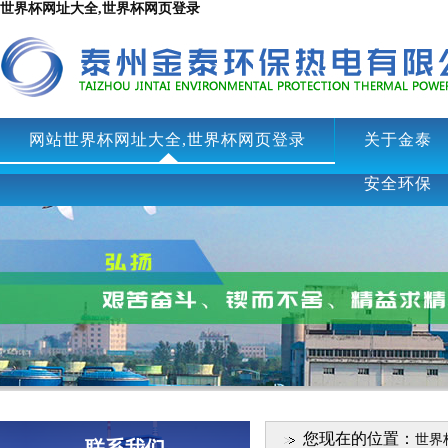
世界杯网址大全,世界杯网页登录
网站世界杯网址大全,世界杯网页登录
关于金泰
安全环保
您现在的位置：
世界