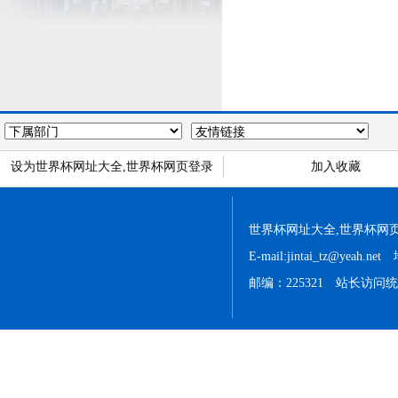
设为世界杯网址大全,世界杯网页登录
加入收藏
世界杯网址大全,世界杯网页登录 
E-mail:jintai_tz@
邮编：225321 站长访问