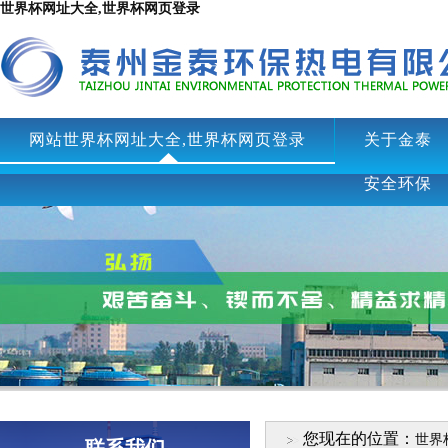
世界杯网址大全,世界杯网页登录
网站世界杯网址大全,世界杯网页登录
关于金泰
安全环保
您现在的位置：
世界