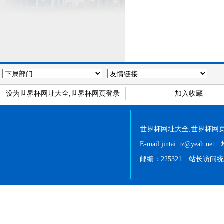
设为世界杯网址大全,世界杯网页登录
加入收藏
世界杯网址大全,世界杯网页登录 
E-mail:jintai_tz@
邮编：225321 站长访问