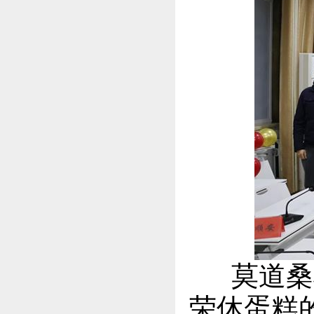
莫道桑榆
荣休蛋糕