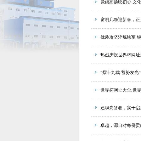
党旗高扬映初心 文
窗明几净迎新春，正
优质攻坚淬炼铁军 
热烈庆祝世界杯网址
“熠十九载 蓄势发光
世界杯网址大全,世界
述职亮答卷，实干启新
卓越，源自对每份贡