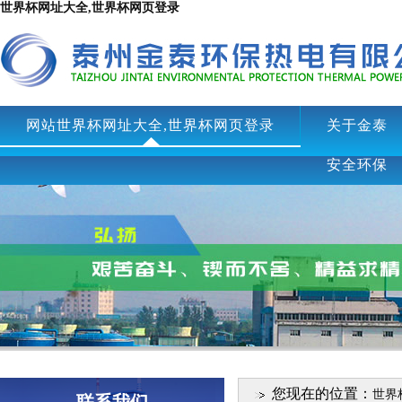
世界杯网址大全,世界杯网页登录
网站世界杯网址大全,世界杯网页登录
关于金泰
安全环保
您现在的位置：
世界