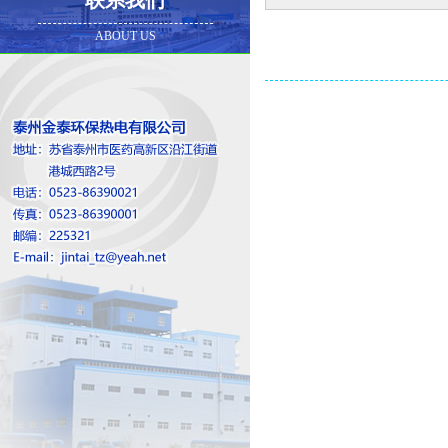
联系我们
ABOUT US